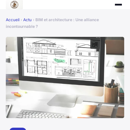
Accueil
›
Actu
›
BIM et architecture : Une alliance
incontournable ?