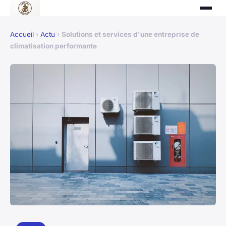
Accueil
›
Actu
›
Solutions et services d'une entreprise de
climatisation performante