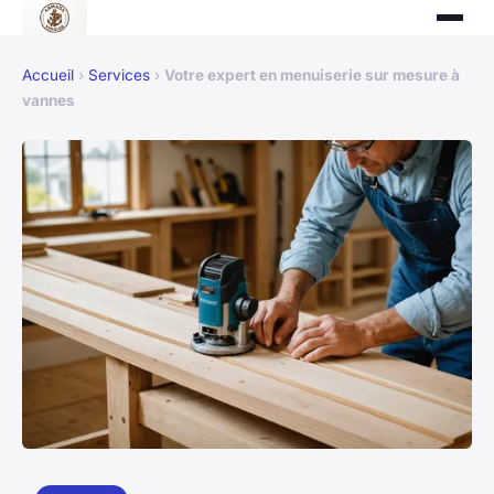
Accueil
›
Services
›
Votre expert en menuiserie sur mesure à
vannes