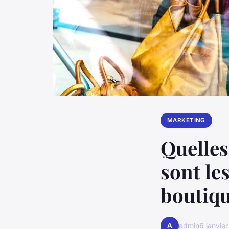
MARKETING
Quelles
sont les
boutiq
A
admin
6 janvie