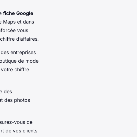
ne
fiche Google
le Maps et dans
enforcée vous
hiffre d’affaires.
 des entreprises
 boutique de mode
 votre chiffre
re des
 et des photos
ssurez-vous de
art de vos clients