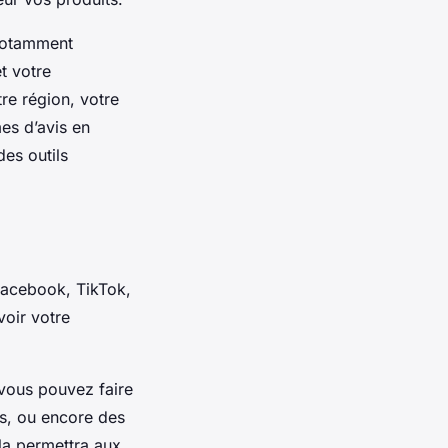
 notamment
t votre
re région, votre
mes d’avis en
des outils
 Facebook, TikTok,
voir votre
vous pouvez faire
s, ou encore des
ela permettra aux