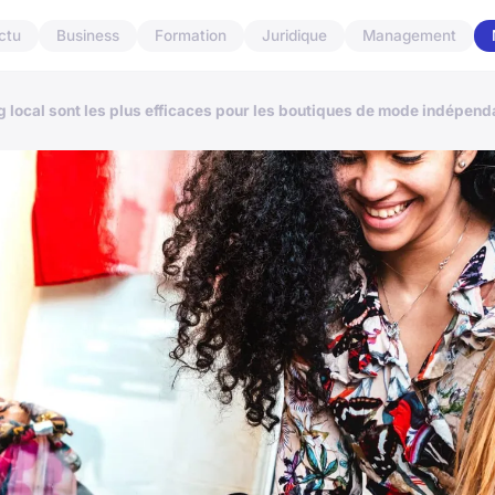
ctu
Business
Formation
Juridique
Management
g local sont les plus efficaces pour les boutiques de mode indépend