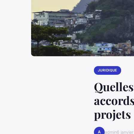
JURIDIQUE
Quelles
accords
projets
A
admin
6 janvie