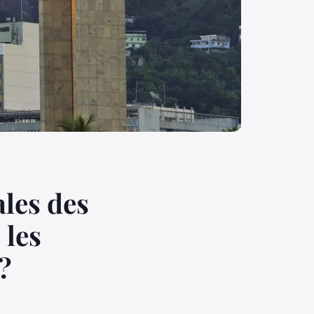
ales des
 les
?