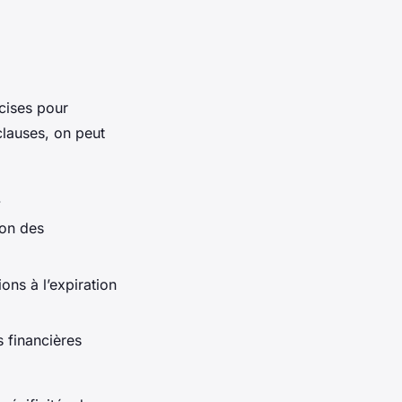
cises pour
clauses, on peut
.
ion des
ions à l’expiration
 financières