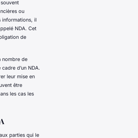
t souvent
ancières ou
 informations, il
appelé NDA. Cet
bligation de
in nombre de
le cadre d’un NDA.
rer leur mise en
uvent être
ans les cas les
DA
ux parties qui le