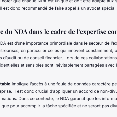
de noter que chaque NDA est unique et doit être adapté aux s
 Il est donc recommandé de faire appel à un avocat spéciali
e du NDA dans le cadre de l’expertise c
NDA est d’une importance primordiale dans le secteur de l’ex
treprises, en particulier celles qui innovent constamment,
s d’audit ou de conseil financier. Lors de ces collaborations
identielles et sensibles sont inévitablement partagées avec 
table
implique l’accès à une foule de données caractère pe
reprise. Il est donc crucial d’appliquer un accord de non-div
rmations. Dans ce contexte, le NDA garantit que les inform
es que pour accomplir la tâche spécifiée et ne seront pas di