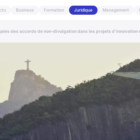
ctu
Business
Formation
Juridique
Management
égales des accords de non-divulgation dans les projets d'innovation