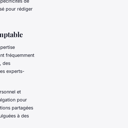
pécificités de
sé pour rédiger
omptable
pertise
 ont fréquemment
, des
les experts-
rsonnel et
ulgation pour
ations partagées
vulguées à des