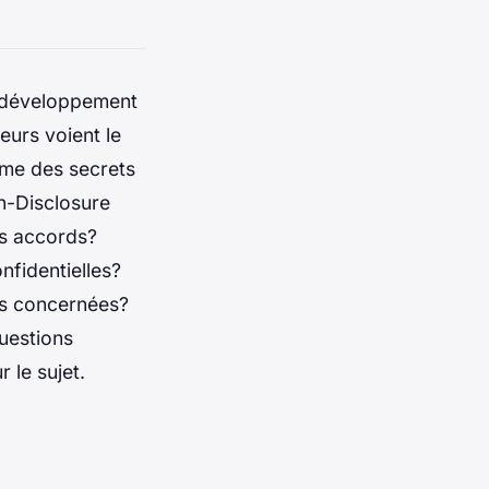
u développement
eurs voient le
même des secrets
on-Disclosure
es accords?
nfidentielles?
ies concernées?
questions
 le sujet.